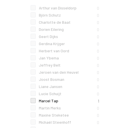
Arthur van Disseldorp
0
Björn Schutz
0
Charlotte de Baat
0
Dorien Eilering
0
Geert Dijks
0
Gerdina Krijger
0
Herbert van Oord
0
Jan Ybema
0
Jeffrey Belt
0
Jeroen van den Heuvel
0
Joost Bosman
0
Liane Jansen
0
Lucie Schuijt
0
Marcel Tap
1
Martin Merks
0
Maxine Steketee
0
Michaël Steenhoff
0