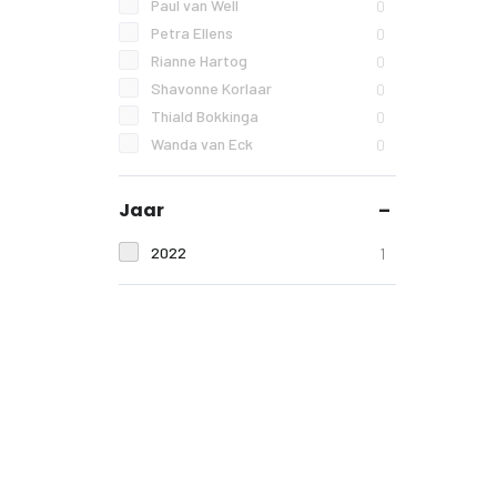
Paul van Well
0
Petra Ellens
0
Rianne Hartog
0
Shavonne Korlaar
0
Thiald Bokkinga
0
Wanda van Eck
0
Jaar
2022
1