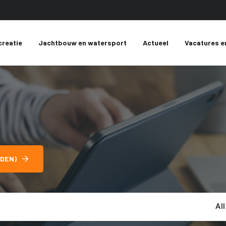
creatie
Jachtbouw en watersport
Actueel
Vacatures e
DEN)
Al