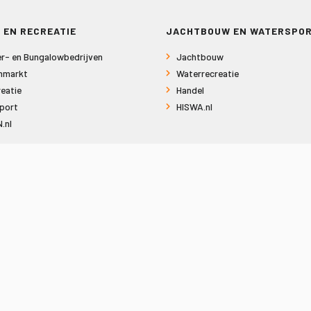
 EN RECREATIE
JACHTBOUW EN WATERSPO
r- en Bungalowbedrijven
Jachtbouw
nmarkt
Waterrecreatie
eatie
Handel
port
HISWA.nl
.nl