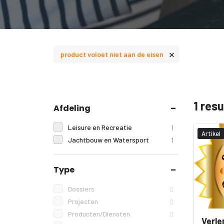
×
product voloet niet aan de eisen
1 res
Afdeling
Leisure en Recreatie
1
Artikel
Jachtbouw en Watersport
1
Type
Dossiers
0
Projecten
0
Producten/Diensten
0
Verle