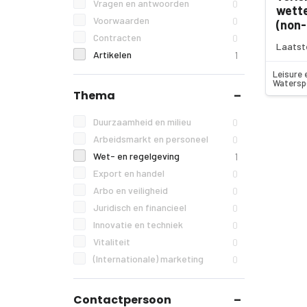
Vragen en antwoorden
0
wette
Voorwaarden
0
(non-
Contracten
0
Laatst
Artikelen
1
Leisure 
Watersp
Thema
Duurzaamheid en milieu
0
Arbeidsmarkt en personeel
0
Wet- en regelgeving
1
Export en handel
0
Arbo en veiligheid
0
Juridisch en financieel
0
Innovatie en techniek
0
Vitaliteit
0
(Internationale) marketing
0
Contactpersoon