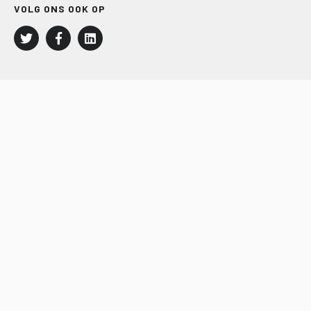
VOLG ONS OOK OP
LEISURE EN RECREATIE
Kampeer- en Bungalowbedrijven
Groepenmarkt
Dagrecreatie
Buitensport
RECRON.nl
JACHTBOUW EN WATERSPORT
Jachtbouw
Waterrecreatie
Handel
HISWA.nl