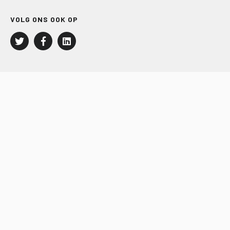
VOLG ONS OOK OP
LEISURE EN RECREATIE
Kampeer- en Bungalowbedrijven
Groepenmarkt
Dagrecreatie
Buitensport
RECRON.nl
JACHTBOUW EN WATERSPORT
Jachtbouw
Waterrecreatie
Handel
HISWA.nl