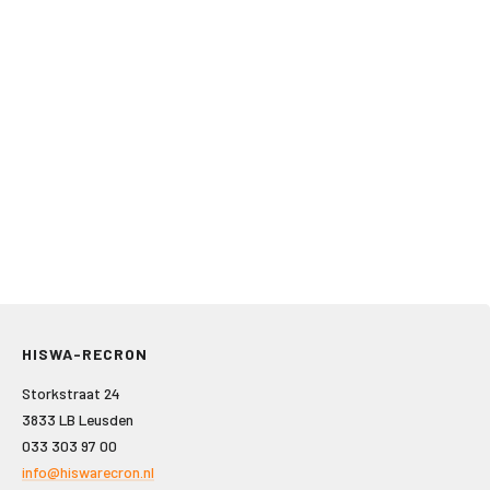
HISWA-RECRON
Storkstraat 24
3833 LB Leusden
033 303 97 00
info@hiswarecron.nl