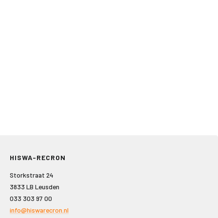
HISWA-RECRON
Storkstraat 24
3833 LB Leusden
033 303 97 00
info@hiswarecron.nl