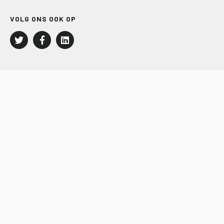
VOLG ONS OOK OP
LEISURE EN RECREATIE
Kampeer- en Bungalowbedrijven
Groepenmarkt
Dagrecreatie
Buitensport
RECRON.nl
JACHTBOUW EN WATERSPORT
Jachtbouw
Waterrecreatie
Handel
HISWA.nl