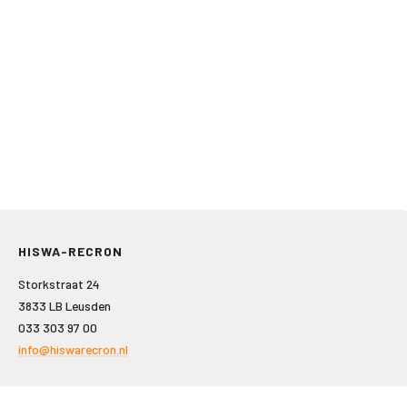
HISWA-RECRON
Storkstraat 24
3833 LB Leusden
033 303 97 00
info@hiswarecron.nl
VOLG ONS OOK OP