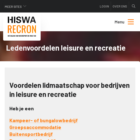
LOGIN
OVER ONS
MEER SITES
Menu
Ledenvoordelen leisure en recreatie
Voordelen lidmaatschap voor bedrijven
in leisure en recreatie
Heb je een
Kampeer- of bungalowbedrijf
Groepsaccommodatie
Buitensportbedrijf