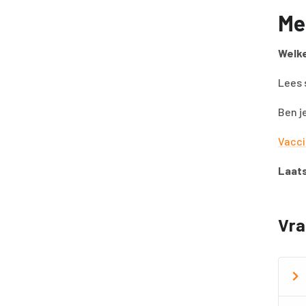
Me
Welke
Lees 
Ben j
Vacci
Laats
Vra