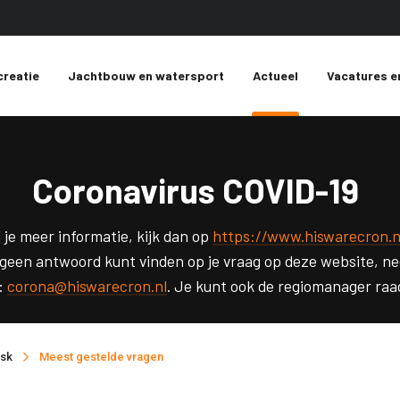
creatie
Jachtbouw en watersport
Actueel
Vacatures e
Coronavirus COVID-19
 je meer informatie, kijk dan op
https://www.hiswarecron.nl
geen antwoord kunt vinden op je vraag op deze website, n
:
corona@hiswarecron.nl
. Je kunt ook de regiomanager raa
esk
Meest gestelde vragen