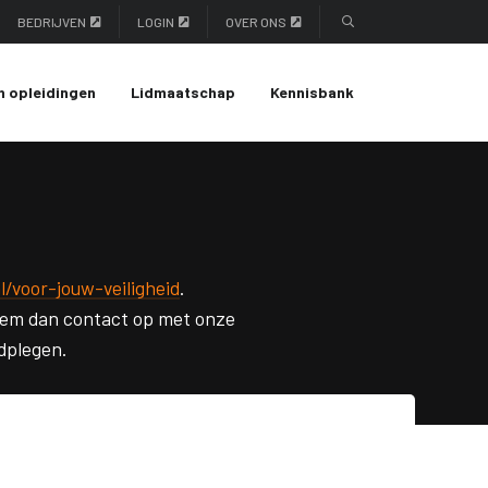
BEDRIJVEN
LOGIN
OVER ONS
n opleidingen
Lidmaatschap
Kennisbank
/voor-jouw-veiligheid
.
eem dan contact op met onze
dplegen.