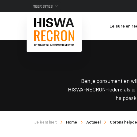
MEER SITES
Leisure en re
Ben je consument en wil
HISWA-RECRON-leden: als je 
helpdesk
Je bent hier:
Home
Actueel
Corona helpd