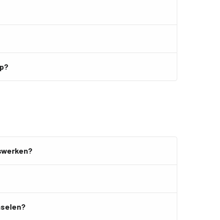
pp?
iswerken?
nselen?