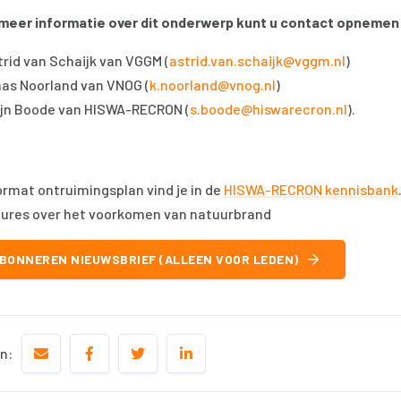
meer informatie over dit onderwerp kunt u contact opnemen
trid van Schaijk van VGGM (
astrid.van.schaijk@vggm.nl
)
aas Noorland van VNOG (
k.noorland@vnog.nl
)
ijn Boode van HISWA-RECRON (
s.boode@hiswarecron.nl
).
ormat ontruimingsplan vind je in de
HISWA-RECRON kennisbank
ures over het voorkomen van natuurbrand
BONNEREN NIEUWSBRIEF (ALLEEN VOOR LEDEN)
n: