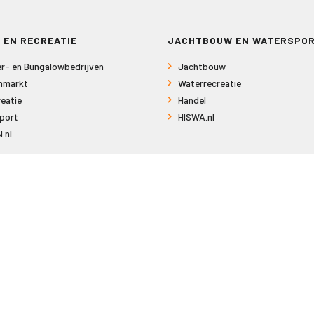
 EN RECREATIE
JACHTBOUW EN WATERSPO
r- en Bungalowbedrijven
Jachtbouw
nmarkt
Waterrecreatie
eatie
Handel
port
HISWA.nl
.nl