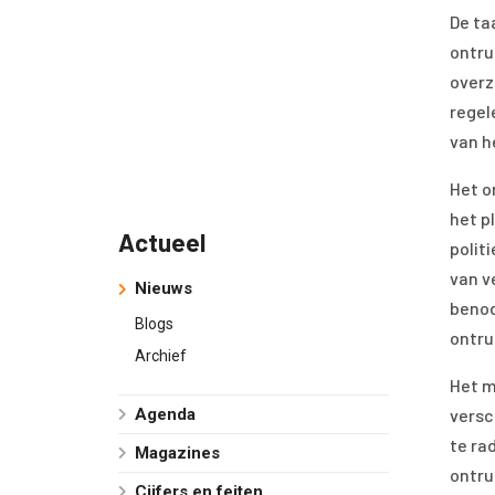
De ta
ontru
overz
regel
van h
Het o
het p
Actueel
polit
van v
Nieuws
benod
Blogs
ontru
Archief
Het m
Agenda
versc
te ra
Magazines
ontru
Cijfers en feiten