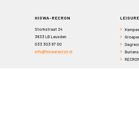
HISWA-RECRON
LEISURE
Storkstraat 24
Kampee
3833 LB Leusden
Groepe
033 303 97 00
Dagrecr
info@hiswarecron.nl
Buitens
RECRON
VOLG ONS OOK OP