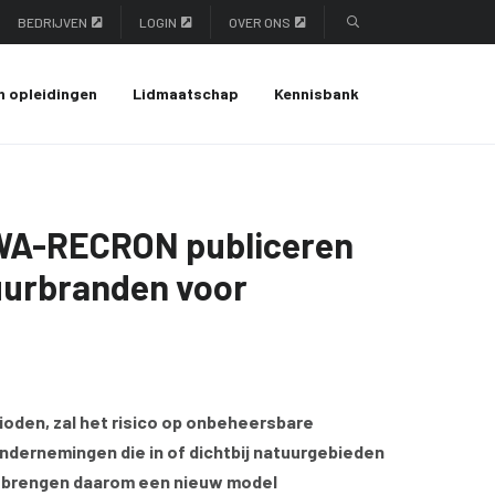
BEDRIJVEN
LOGIN
OVER ONS
n opleidingen
Lidmaatschap
Kennisbank
ISWA-RECRON publiceren
uurbranden voor
ioden, zal het risico op onbeheersbare
dernemingen die in of dichtbij natuurgebieden
ON brengen daarom een nieuw model