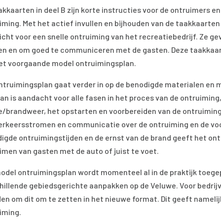
akkaarten in deel B zijn korte instructies voor de ontruimers e
iming. Met het actief invullen en bijhouden van de taakkaarte
icht voor een snelle ontruiming van het recreatiebedrijf. Ze g
en en om goed te communiceren met de gasten. Deze taakkaart
et voorgaande model ontruimingsplan.
ntruimingsplan gaat verder in op de benodigde materialen en mi
lan is aandacht voor alle fasen in het proces van de ontruimin
ie/brandweer, het opstarten en voorbereiden van de ontruimin
erkeersstromen en communicatie over de ontruiming en de voo
igde ontruimingstijden en de ernst van de brand geeft het ont
imen van gasten met de auto of juist te voet.
odel ontruimingsplan wordt momenteel al in de praktijk toegepa
hillende gebiedsgerichte aanpakken op de Veluwe. Voor bedrijv
den om dit om te zetten in het nieuwe format. Dit geeft namel
iming.