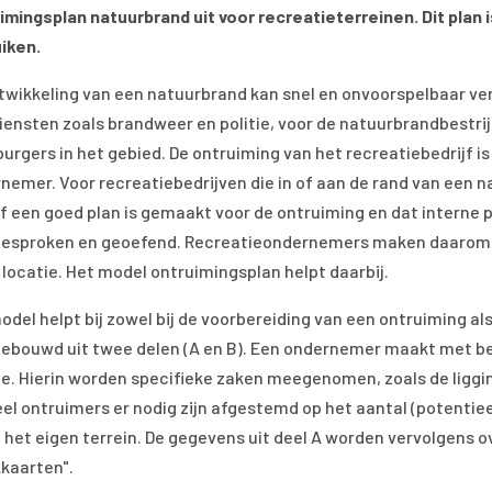
imingsplan natuurbrand uit voor recreatieterreinen. Dit plan 
iken.
twikkeling van een natuurbrand kan snel en onvoorspelbaar ve
iensten zoals brandweer en politie, voor de natuurbrandbestr
burgers in het gebied. De ontruiming van het recreatiebedrijf i
nemer. Voor recreatiebedrijven die in of aan de rand van een na
f een goed plan is gemaakt voor de ontruiming en dat interne 
esproken en geoefend. Recreatieondernemers maken daarom z
 locatie. Het model ontruimingsplan helpt daarbij.
odel helpt bij zowel bij de voorbereiding van een ontruiming al
gebouwd uit twee delen (A en B). Een ondernemer maakt met be
ie. Hierin worden specifieke zaken meegenomen, zoals de liggin
el ontruimers er nodig zijn afgestemd op het aantal (potenti
 het eigen terrein. De gegevens uit deel A worden vervolgens 
kaarten".