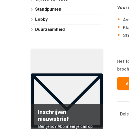
Voor 
Standpunten
Lobby
As
Kl
Duurzaamheid
St
Het f
broch
A
Inschrijven
Dele
nieuwsbrief
Ben je lid? Abonneer je dan op