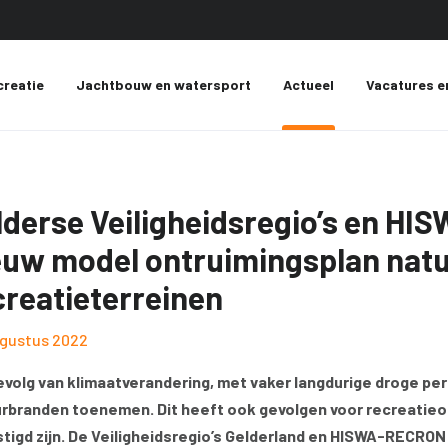
creatie
Jachtbouw en watersport
Actueel
Vacatures e
lderse Veiligheidsregio’s en H
euw model ontruimingsplan nat
creatieterreinen
gustus 2022
evolg van klimaatverandering, met vaker langdurige droge per
rbranden toenemen. Dit heeft ook gevolgen voor recreatieon
tigd zijn. De Veiligheidsregio’s Gelderland en HISWA-RECR