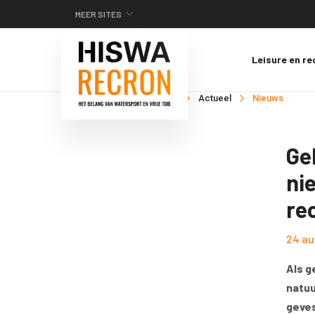
MEER SITES
Leisure en re
Je bent hier:
Home
Actueel
Nieuws
Ge
ni
re
24 au
Als g
natuu
geves