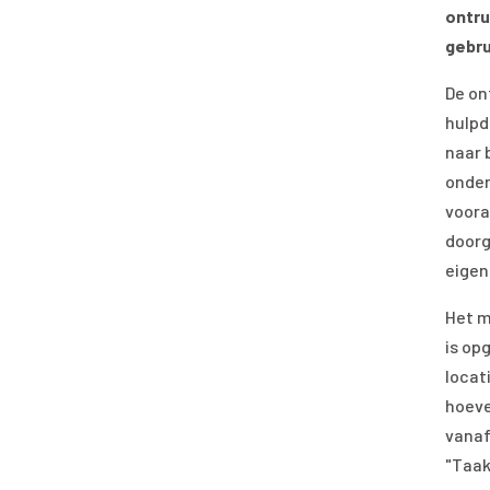
ontru
gebru
De on
hulpd
naar 
onder
voora
doorg
eigen
Het m
is op
locat
hoeve
vanaf
"Taak