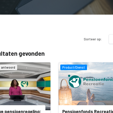
Sorteer op:
ultaten gevonden
& antwoord
Product/Dienst
e pensioenregeling:
Pensioenfonds Recreati