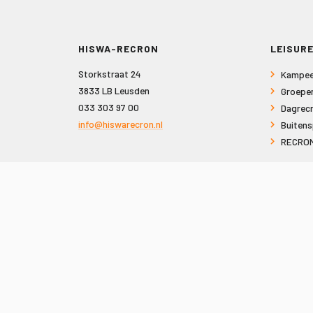
HISWA-RECRON
LEISURE
Storkstraat 24
Kampee
3833 LB Leusden
Groepe
033 303 97 00
Dagrecr
info@hiswarecron.nl
Buitens
RECRON
VOLG ONS OOK OP