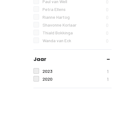
Paul van Well
0
Petra Ellens
0
Rianne Hartog
0
Shavonne Korlaar
0
Thiald Bokkinga
0
Wanda van Eck
0
Jaar
2023
1
2020
1