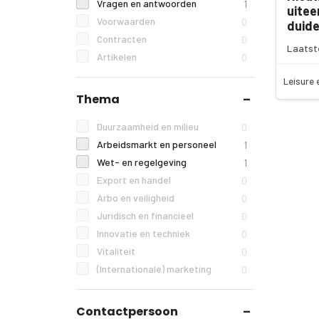
Vragen en antwoorden
1
uitee
Voorwaarden
0
duide
Contracten
0
Laatst
Artikelen
0
Leisure 
Thema
Duurzaamheid en milieu
0
Arbeidsmarkt en personeel
1
Wet- en regelgeving
1
Export en handel
0
Arbo en veiligheid
0
Juridisch en financieel
0
Innovatie en techniek
0
Vitaliteit
0
(Internationale) marketing
0
Contactpersoon