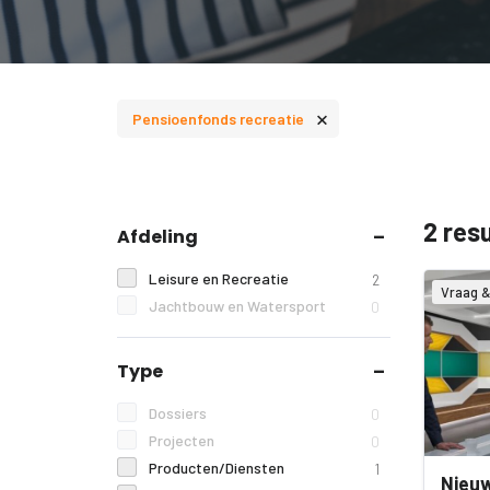
×
Pensioenfonds recreatie
2 res
Afdeling
Leisure en Recreatie
2
Vraag 
Jachtbouw en Watersport
0
Type
Dossiers
0
Projecten
0
Producten/Diensten
1
Nieuw