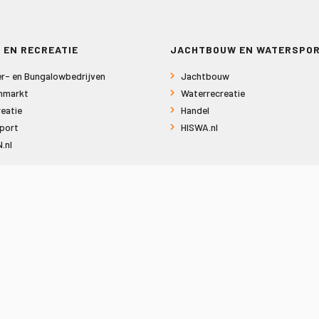
 EN RECREATIE
JACHTBOUW EN WATERSPO
r- en Bungalowbedrijven
Jachtbouw
nmarkt
Waterrecreatie
eatie
Handel
port
HISWA.nl
.nl