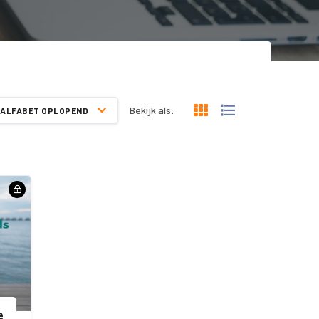
Bekijk als:
ALFABET OPLOPEND
e