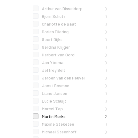
Arthur van Disseldorp
0
Björn Schutz
0
Charlotte de Baat
0
Dorien Eilering
0
Geert Dijks
0
Gerdina Krijger
0
Herbert van Oord
0
Jan Ybema
0
Jeffrey Belt
0
Jeroen van den Heuvel
0
Joost Bosman
0
Liane Jansen
0
Lucie Schuijt
0
Marcel Tap
0
Martin Merks
2
Maxine Steketee
0
Michaël Steenhoff
0