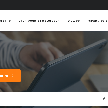
creatie
Jachtbouw en watersport
Actueel
Vacatures e
DEN)
Al