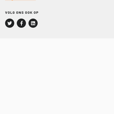
VOLG ONS OOK OP
LEISURE EN RECREATIE
Kampeer- en Bungalowbedrijven
Groepenmarkt
Dagrecreatie
Buitensport
RECRON.nl
JACHTBOUW EN WATERSPORT
Jachtbouw
Waterrecreatie
Handel