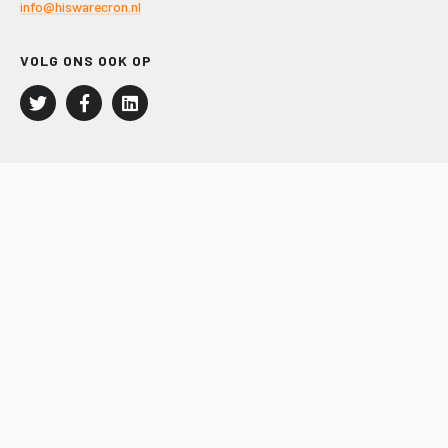
info@hiswarecron.nl
VOLG ONS OOK OP
LEISURE EN RECREATIE
Kampeer- en Bungalowbedrijven
Groepenmarkt
Dagrecreatie
Buitensport
RECRON.nl
JACHTBOUW EN WATERSPORT
Jachtbouw
Waterrecreatie
Handel