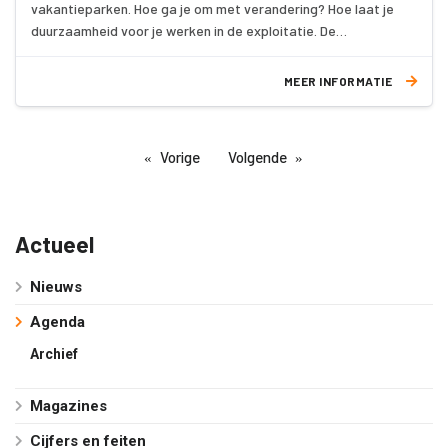
vakantieparken. Hoe ga je om met verandering? Hoe laat je
duurzaamheid voor je werken in de exploitatie. De
veranderingen bieden ook kansen, zoals verhoging van de
omzet door pop-up accommodaties.
MEER INFORMATIE
Vorige
Volgende
Actueel
Nieuws
Agenda
Archief
Magazines
Cijfers en feiten