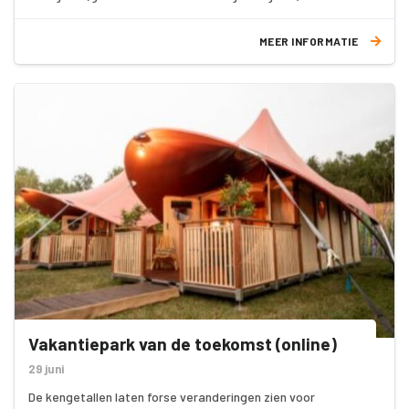
een onderdeel van het grotere project
rondom
www.innoverde.nl
waar HISWA-RECRON en Saxion al
MEER INFORMATIE
enkele jaren mee bezig zijn.
Vakantiepark van de toekomst (online)
29 juni
De kengetallen laten forse veranderingen zien voor