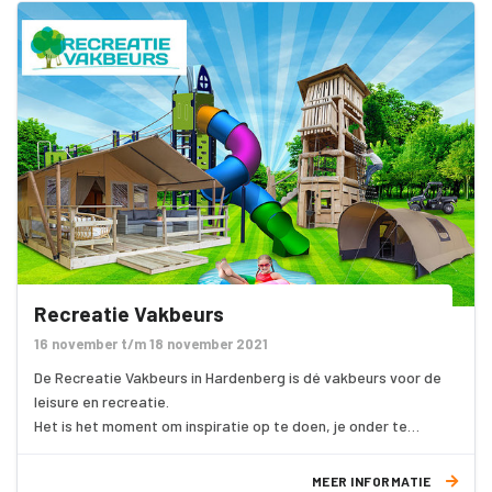
Recreatie Vakbeurs
16 november t/m 18 november 2021
De Recreatie Vakbeurs in Hardenberg is dé vakbeurs voor de
leisure en recreatie.
Het is het moment om inspiratie op te doen, je onder te
dompelen in de laatste trends en ontwikkelingen van de
sector. Je ziet de nieuwste fysieke producten, diensten en
MEER INFORMATIE