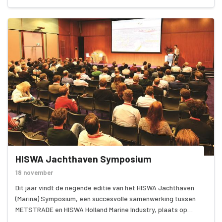
innovaties van ruim 260 exposanten uit de complete sector
(13 verschillende branches) binnen de recreatie. En het is weer
het moment om elkaar en (bestaande) relaties en
leveranciers te ontmoeten.
HISWA Jachthaven Symposium
18 november
Dit jaar vindt de negende editie van het HISWA Jachthaven
(Marina) Symposium, een succesvolle samenwerking tussen
METSTRADE en HISWA Holland Marine Industry, plaats op
donderdag 18 november in de middag. Het symposium zal deel