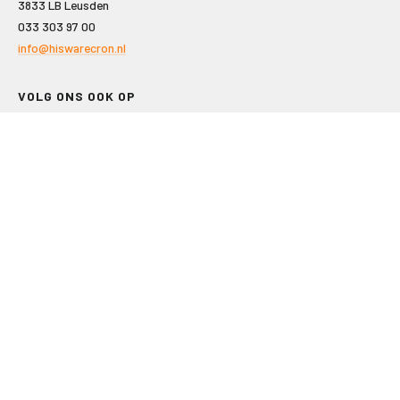
3833 LB Leusden
033 303 97 00
info@hiswarecron.nl
VOLG ONS OOK OP
LEISURE EN RECREATIE
Kampeer- en Bungalowbedrijven
Groepenmarkt
Dagrecreatie
Buitensport
RECRON.nl
JACHTBOUW EN WATERSPORT
Jachtbouw