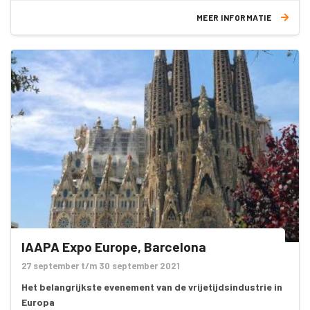
uitmaken van het Marina & Yard Pavilion, het paviljoen gewijd
MEER INFORMATIE
aan uitrusting voor het wereldwijde netwerk van jachthavens
en bijbehorende scheepswerven.
IAAPA Expo Europe, Barcelona
27 september t/m 30 september 2021
Het belangrijkste evenement van de vrijetijdsindustrie in
Europa