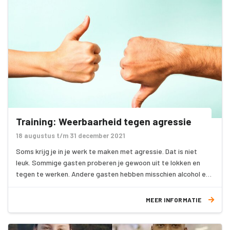
Training: Weerbaarheid tegen agressie
18 augustus t/m 31 december 2021
Soms krijg je in je werk te maken met agressie. Dat is niet
leuk. Sommige gasten proberen je gewoon uit te lokken en
tegen te werken. Andere gasten hebben misschien alcohol en
drugs gebruikt. In deze training leer je, hoe je met agressie
kunt omgaan. Je krijgt inzicht in jouw eigen gedrag in relatie
MEER INFORMATIE
tot agressief gedrag van jouw gasten. Je leer hoe je kunt
proberen agressief gedrag om te buigen.