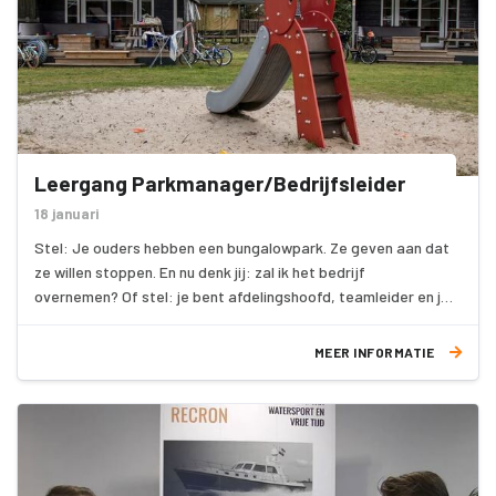
Leergang Parkmanager/Bedrijfsleider
18 januari
Stel: Je ouders hebben een bungalowpark. Ze geven aan dat
ze willen stoppen. En nu denk jij: zal ik het bedrijf
overnemen? Of stel: je bent afdelingshoofd, teamleider en je
krijgt steeds meer verantwoordelijkheid binnen het bedrijf;
Of stel: je bent bedrijfsleider of assistent (parkmanager) en
MEER INFORMATIE
wilt best hogerop.