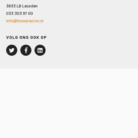
3833 LB Leusden
033 303 97 00
info@hiswarecron.nl
VOLG ONS OOK OP
LEISURE EN RECREATIE
Kampeer- en Bungalowbedrijven
Groepenmarkt
Dagrecreatie
Buitensport
RECRON.nl
JACHTBOUW EN WATERSPORT