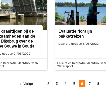
 draaitijden bij de
Evaluatie richtlijn
zaamheden aan de
pakketreizen
 Bikobrug over de
Laatste update 8/05/2022
we Gouwe in Gouda
e update 01/06/2022
en Recreatie, Jachtbouw en
Leisure en Recreatie, Jachtbouw e
ort
Watersport
Vorige
2
3
4
5
6
7
8