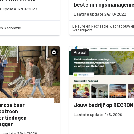
bestemmingsmanageme
e update 17/01/2023
Laatste update 24/10/2022
Leisure en Recreatie, Jachtbouw e
en Recreatie
Watersport
Project
orspelbaar
Jouw bedrijf op RECRON.
patroon:
Laatste update 4/5/2026
entiedagen
leggen
e update 28/4/2026