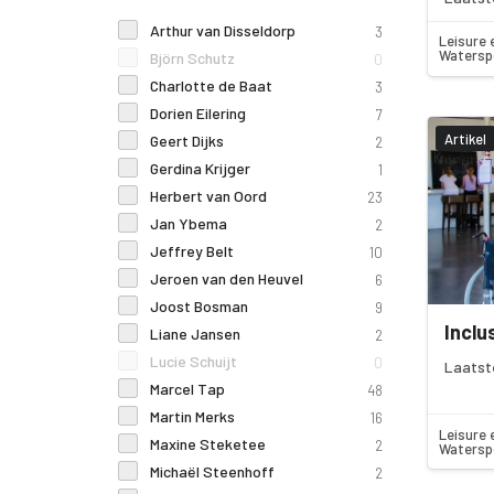
Arthur van Disseldorp
3
Leisure 
Watersp
Björn Schutz
0
Charlotte de Baat
3
Dorien Eilering
7
Artikel
Geert Dijks
2
Gerdina Krijger
1
Herbert van Oord
23
Jan Ybema
2
Jeffrey Belt
10
Jeroen van den Heuvel
6
Joost Bosman
9
Inclu
Liane Jansen
2
Lucie Schuijt
0
Laatst
Marcel Tap
48
Martin Merks
16
Leisure 
Maxine Steketee
2
Watersp
Michaël Steenhoff
2