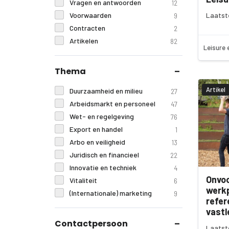
Vragen en antwoorden
12
Voorwaarden
Laatst
9
Contracten
2
Artikelen
82
Leisure 
Thema
Artikel
Duurzaamheid en milieu
27
Arbeidsmarkt en personeel
47
Wet- en regelgeving
76
Export en handel
1
Arbo en veiligheid
13
Juridisch en financieel
22
Innovatie en techniek
4
Onvo
Vitaliteit
6
werk
(Internationale) marketing
9
refer
vast
Contactpersoon
Laatst