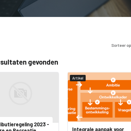
Sorteer op
esultaten gevonden
Artikel
ibutieregeling 2023 -
Integrale aanpak voor
re en Recreatie