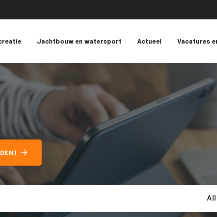
creatie
Jachtbouw en watersport
Actueel
Vacatures e
DEN)
Al