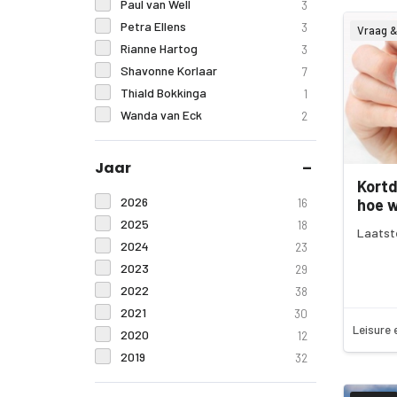
Paul van Well
3
Petra Ellens
3
Vraag 
Rianne Hartog
3
Shavonne Korlaar
7
Thiald Bokkinga
1
Wanda van Eck
2
Jaar
Kortd
2026
hoe w
16
2025
18
Laatst
2024
23
2023
29
2022
38
2021
30
Leisure 
2020
12
2019
32