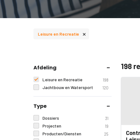
×
Leisure en Recreatie
198 r
Afdeling
Leisure en Recreatie
198
Jachtbouw en Watersport
120
Type
Dossiers
31
Projecten
19
Contr
Producten/Diensten
25
Leisu