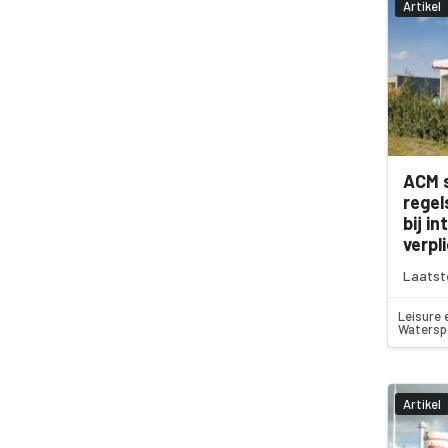
Artikel
ACM s
regel
bij i
verpl
Laatst
Leisure 
Watersp
Artikel