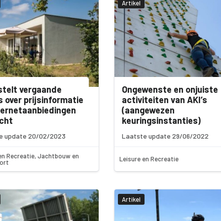
Artikel
telt vergaande
Ongewenste en onjuiste
s over prijsinformatie
activiteiten van AKI’s
nternetaanbiedingen
(aangewezen
icht
keuringsinstanties)
e update 20/02/2023
Laatste update 29/06/2022
en Recreatie, Jachtbouw en
Leisure en Recreatie
ort
Artikel