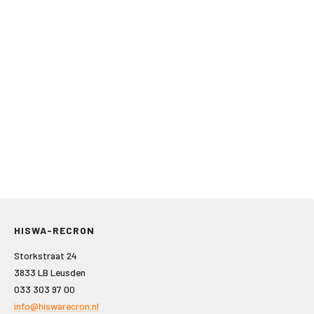
HISWA-RECRON
Storkstraat 24
3833 LB Leusden
033 303 97 00
info@hiswarecron.nl