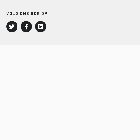
VOLG ONS OOK OP
LEISURE EN RECREATIE
Kampeer- en Bungalowbedrijven
Groepenmarkt
Dagrecreatie
Buitensport
RECRON.nl
JACHTBOUW EN WATERSPORT
Jachtbouw
Waterrecreatie
Handel
HISWA.nl