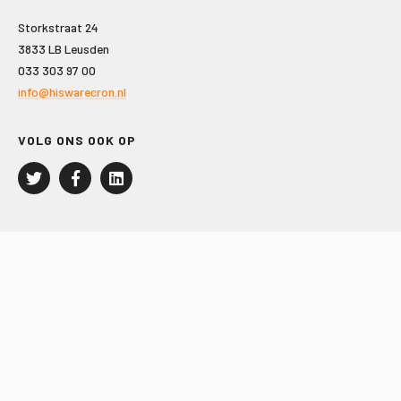
Storkstraat 24
3833 LB Leusden
033 303 97 00
info@hiswarecron.nl
VOLG ONS OOK OP
LEISURE EN RECREATIE
Kampeer- en Bungalowbedrijven
Groepenmarkt
Dagrecreatie
Buitensport
RECRON.nl