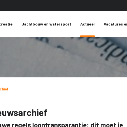
creatie
Jachtbouw en watersport
Actueel
Vacatures e
chief
euwsarchief
uwe regels loontransparantie: dit moet je