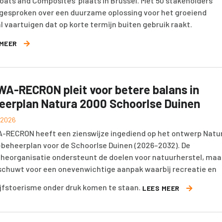
boats and Composites' plaats in Brussel. Met 50 stakeholders
gesproken over een duurzame oplossing voor het groeiend
l vaartuigen dat op korte termijn buiten gebruik raakt.
 MEER
WA-RECRON pleit voor betere balans in
eerplan Natura 2000 Schoorlse Duinen
l 2026
-RECRON heeft een zienswijze ingediend op het ontwerp Natu
beheerplan voor de Schoorlse Duinen (2026–2032). De
heorganisatie ondersteunt de doelen voor natuurherstel, maa
chuwt voor een onevenwichtige aanpak waarbij recreatie en
ijfstoerisme onder druk komen te staan.
LEES MEER