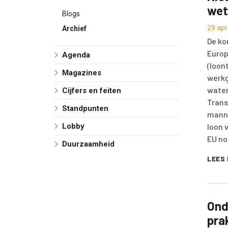
wet
Blogs
29 apr
Archief
De ko
Europ
Agenda
(loon
Magazines
werkg
water
Cijfers en feiten
Trans
Standpunten
manne
Lobby
loon 
EU no
Duurzaamheid
LEES
Ond
pra