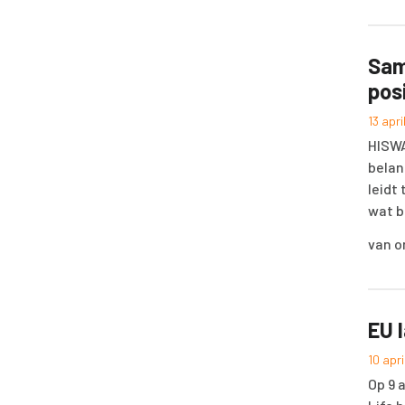
Sam
pos
13 apr
HISWA
belan
leidt
wat b
van 
EU 
10 apr
Op 9 