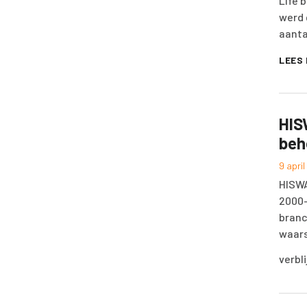
Life 
werd 
aanta
LEES
HIS
beh
9 apri
HISWA
2000-
branc
waars
verbl