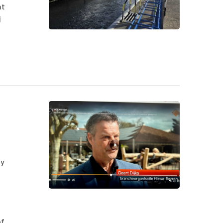
at
j
ty
of