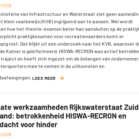
il 2026
inisterie van Infrastructuur en Waterstaat ziet geen aanleidin
t klein vaarbewijs (KVB) ingrijpend aan te passen. Wel wordt
en hoe het theorie-examen beter kan aansluiten op de praktijk
erplicht praktijkexamen voor recreatievaarders komt er
opig niet. Dat blijkt uit een onderzoek naar het KVB, waarover d
e Kamer is geïnformeerd. HISWA-RECRON was actief betrokk
it traject en heeft zich ingezet om de belangen van ondernemer
tersporters mee te nemen in de uitkomsten en
dsafwegingen.
LEES MEER
ate werkzaamheden Rijkswaterstaat Zuid
land: betrokkenheid HISWA-RECRON en
dacht voor hinder
il 2026