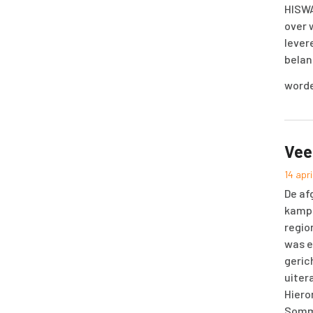
HISWA
over 
lever
belan
word
Vee
14 apr
De af
kampe
regio
was e
geric
uiter
Hiero
Sommi