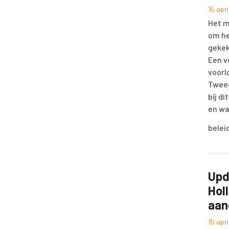
15 apr
Het m
om he
gekek
Een v
voorl
Tweed
bij d
en wa
belei
Upd
Hol
aan
15 apr