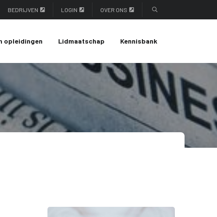
BEDRIJVEN
LOGIN
OVER ONS
n opleidingen
Lidmaatschap
Kennisbank