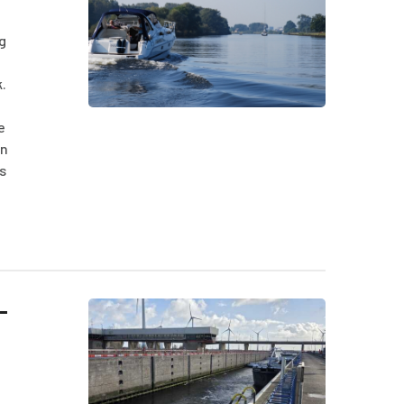
g
.
e
en
s
-