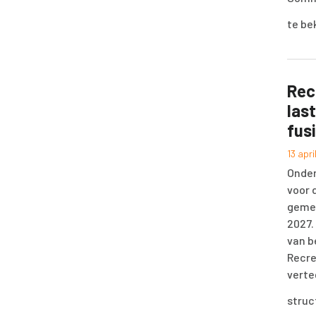
te be
Rec
las
fus
13 apr
Onder
voor 
gemee
2027.
van b
Recre
verte
struc