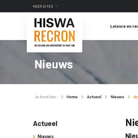
MEER SITES
Leisure en re
Nieuws
Je bent hier:
Home
Actueel
Nieuws
Ar
Ni
Actueel
Nie
Nieuws