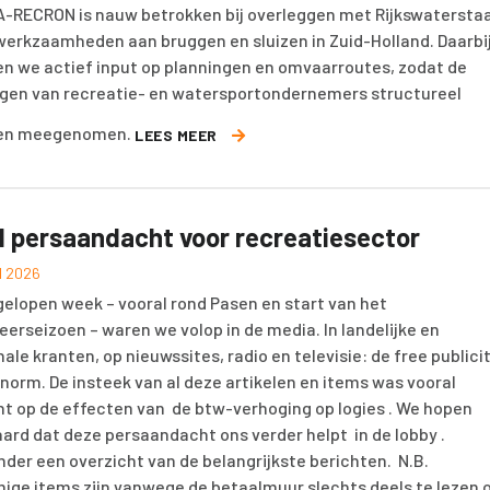
-RECRON is nauw betrokken bij overleggen met Rijkswatersta
werkzaamheden aan bruggen en sluizen in Zuid-Holland. Daarbi
en we actief input op planningen en omvaarroutes, zodat de
gen van recreatie- en watersportondernemers structureel
en meegenomen.
LEES MEER
l persaandacht voor recreatiesector
il 2026
gelopen week – vooral rond Pasen en start van het
erseizoen – waren we volop in de media. In landelijke en
nale kranten, op nieuwssites, radio en televisie: de free publici
norm. De insteek van al deze artikelen en items was vooral
ht op de effecten van de btw-verhoging op logies . We hopen
aard dat deze persaandacht ons verder helpt in de lobby .
nder een overzicht van de belangrijkste berichten. N.B.
ge items zijn vanwege de betaalmuur slechts deels te lezen 