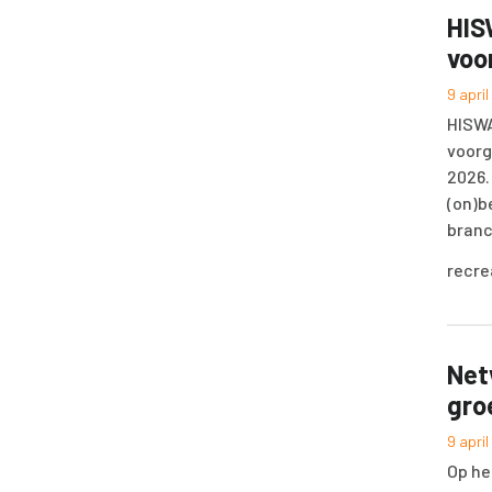
HIS
voo
9 apri
HISWA
voorg
2026.
(on)b
branc
recre
Net
gro
9 apri
Op he