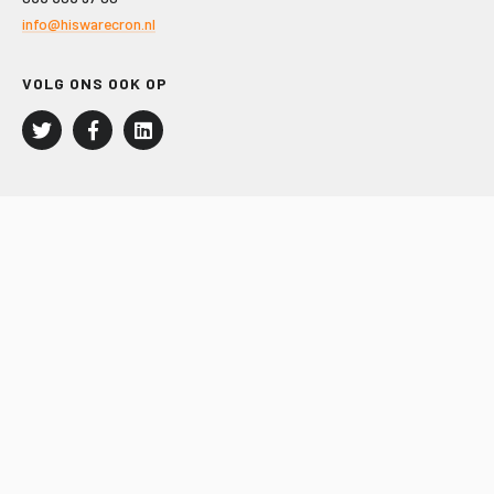
info@hiswarecron.nl
VOLG ONS OOK OP
LEISURE EN RECREATIE
Kampeer- en Bungalowbedrijven
Groepenmarkt
Dagrecreatie
Buitensport
RECRON.nl
JACHTBOUW EN WATERSPORT
Jachtbouw
Waterrecreatie