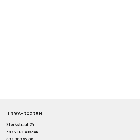
HISWA-RECRON
Storkstraat 24
3833 LB Leusden
033 303 97 00