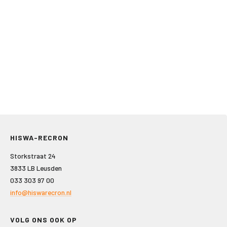
HISWA-RECRON
Storkstraat 24
3833 LB Leusden
033 303 97 00
info@hiswarecron.nl
VOLG ONS OOK OP