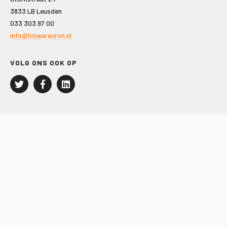
3833 LB Leusden
033 303 97 00
info@hiswarecron.nl
VOLG ONS OOK OP
LEISURE EN RECREATIE
Kampeer- en Bungalowbedrijven
Groepenmarkt
Dagrecreatie
Buitensport
RECRON.nl
JACHTBOUW EN WATERSPORT