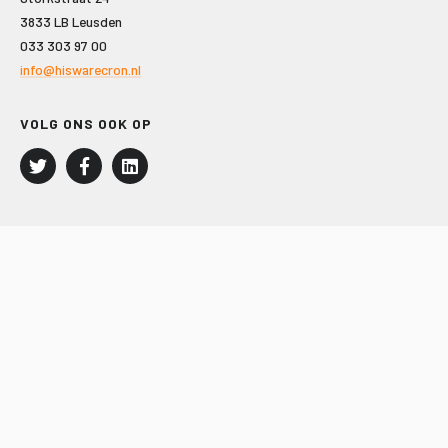
3833 LB Leusden
033 303 97 00
info@hiswarecron.nl
VOLG ONS OOK OP
LEISURE EN RECREATIE
Kampeer- en Bungalowbedrijven
Groepenmarkt
Dagrecreatie
Buitensport
RECRON.nl
JACHTBOUW EN WATERSPORT