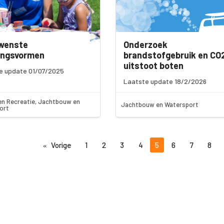
wenste
Onderzoek
ngsvormen
brandstofgebruik en CO
uitstoot boten
e update 01/07/2025
Laatste update 18/2/2026
en Recreatie, Jachtbouw en
Jachtbouw en Watersport
ort
Vorige
1
2
3
4
5
6
7
8