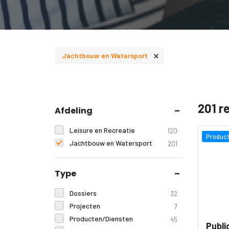
×
Jachtbouw en Watersport
201 r
Afdeling
Leisure en Recreatie
120
Product
Jachtbouw en Watersport
201
Type
Dossiers
32
Projecten
7
Producten/Diensten
45
Publi