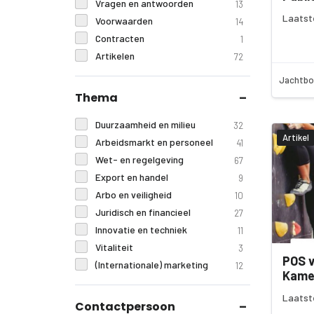
Vragen en antwoorden
13
Laatste
Voorwaarden
14
Contracten
1
Artikelen
72
Jachtbo
Thema
Duurzaamheid en milieu
32
Artikel
Arbeidsmarkt en personeel
41
Wet- en regelgeving
67
Export en handel
9
Arbo en veiligheid
10
Juridisch en financieel
27
Innovatie en techniek
11
Vitaliteit
3
POS 
(Internationale) marketing
12
Kame
Laatst
Contactpersoon