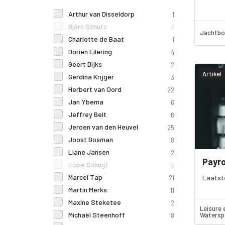
Arthur van Disseldorp
1
Björn Schutz
0
Jachtbo
Charlotte de Baat
1
Dorien Eilering
4
Geert Dijks
2
Artikel
Gerdina Krijger
3
Herbert van Oord
22
Jan Ybema
6
Jeffrey Belt
6
Jeroen van den Heuvel
25
Joost Bosman
18
Liane Jansen
2
Payro
Lucie Schuijt
0
Marcel Tap
Laatst
21
Martin Merks
11
Maxine Steketee
2
Leisure 
Michaël Steenhoff
Watersp
18