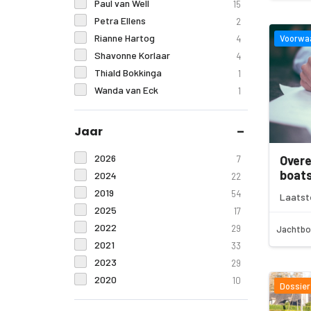
Paul van Well
15
Petra Ellens
2
Rianne Hartog
Voorwa
4
Shavonne Korlaar
4
Thiald Bokkinga
1
Wanda van Eck
1
Jaar
2026
Over
7
boat
2024
22
2019
54
Laatst
2025
17
2022
29
Jachtbo
2021
33
2023
29
2020
10
Dossier