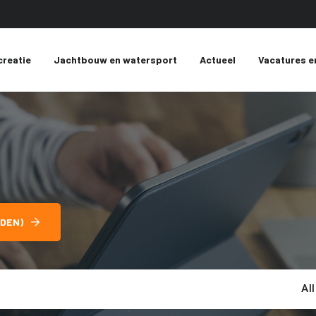
creatie
Jachtbouw en watersport
Actueel
Vacatures e
DEN)
Al