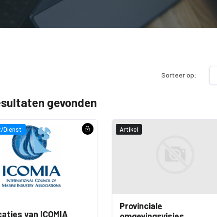
Sorteer op:
esultaten gevonden
/Dienst
Artikel
Provinciale
caties van ICOMIA
omgevingsvisies