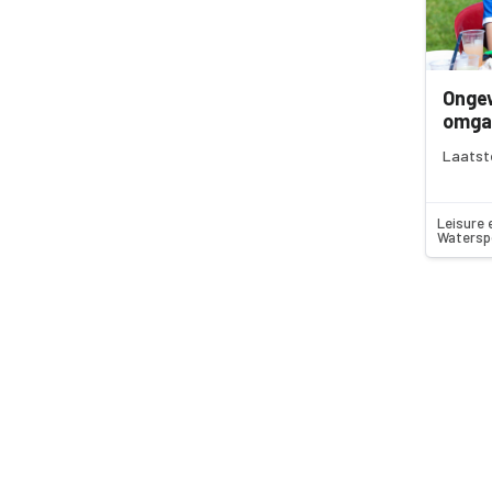
Onge
omga
Laatst
Leisure 
Watersp