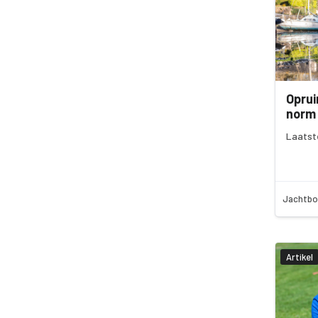
Oprui
norm 
Laatst
Jachtbo
Artikel