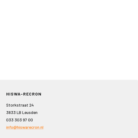
HISWA-RECRON
Storkstraat 24
3833 LB Leusden
033 303 97 00
info@hiswarecron.nl