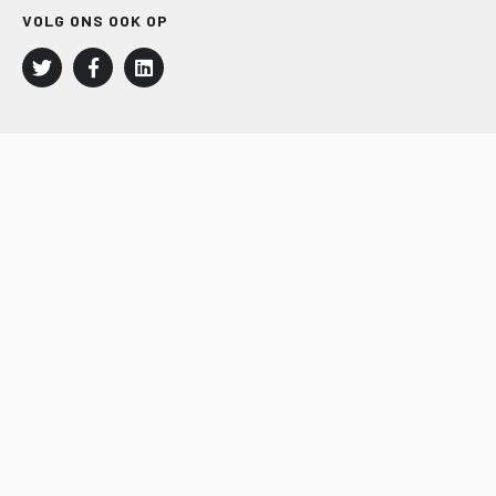
VOLG ONS OOK OP
LEISURE EN RECREATIE
Kampeer- en Bungalowbedrijven
Groepenmarkt
Dagrecreatie
Buitensport
RECRON.nl
JACHTBOUW EN WATERSPORT
Jachtbouw
Waterrecreatie
Handel
HISWA.nl