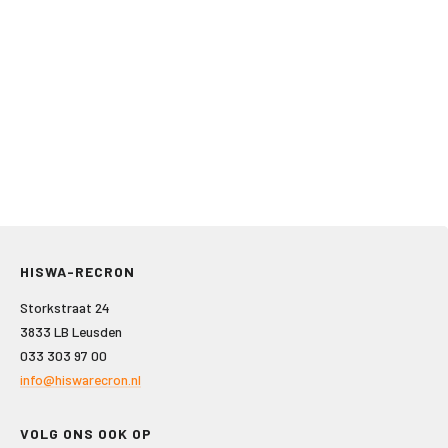
HISWA-RECRON
Storkstraat 24
3833 LB Leusden
033 303 97 00
info@hiswarecron.nl
VOLG ONS OOK OP