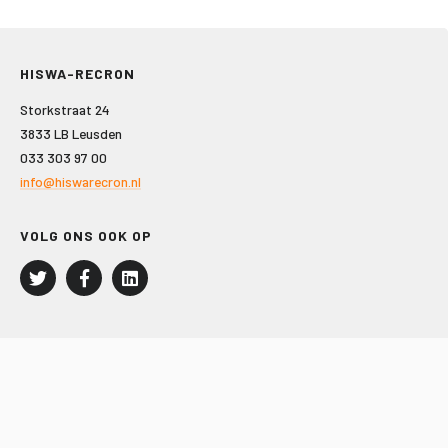
HISWA-RECRON
Storkstraat 24
3833 LB Leusden
033 303 97 00
info@hiswarecron.nl
VOLG ONS OOK OP
LEISURE EN RECREATIE
Kampeer- en Bungalowbedrijven
Groepenmarkt
Dagrecreatie