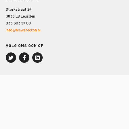
Storkstraat 24
3833 LB Leusden
033 303 97 00
info@hiswarecron.nl
VOLG ONS OOK OP
LEISURE EN RECREATIE
Kampeer- en Bungalowbedrijven
Groepenmarkt
Dagrecreatie
Buitensport
RECRON.nl