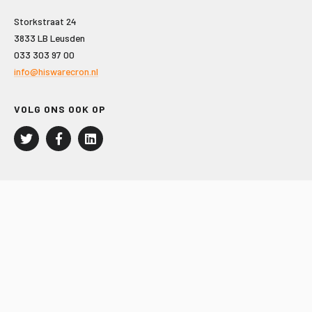
Storkstraat 24
3833 LB Leusden
033 303 97 00
info@hiswarecron.nl
VOLG ONS OOK OP
LEISURE EN RECREATIE
Kampeer- en Bungalowbedrijven
Groepenmarkt
Dagrecreatie
Buitensport
RECRON.nl