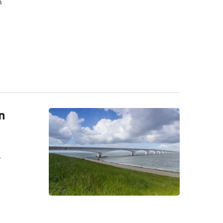
n
n
r