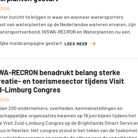
i 2026
ter inzicht te krijgen in waar en wanneer watersporters
ast van waterplanten op de Nederlandse wateren ervaren, zijn
atersportverbond, HISWA-RECRON en Waterplanten.nu een
lijke meldcampagne gestart.
LEES MEER
WA-RECRON benadrukt belang sterke
reatie- en toerismesector tijdens Visit
d-Limburg Congres
i 2026
dan 200 ondernemers, overheden, kennisinstellingen en
chappelijke organisaties kwamen op 19 juni bijeen tijdens het
e Visit Zuid-Limburg Congres op de Brightlands Smart Service
s in Heerlen. Het congres stond in het teken van de toekomst
e vrijetijdseconomie en vormde de aftrap voor de ontwikkeling