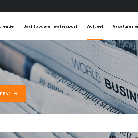
creatie
Jachtbouw en watersport
Actueel
Vacatures e
DEN)