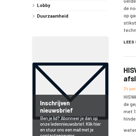
Gelde
Lobby
de no
op ga
Duurzaamheid
stiks
techn
LEES
HIS
afs
24 jun
HISWA
Inschrijven
de ge
nieuwsbrief
met 1
Ben je lid? Abonneer je dan op
hinde
onze ledennieuwsbrief. Klik hier
water
en stuur ons een mail met je
contactgegevens.