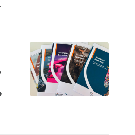
n
e
jk