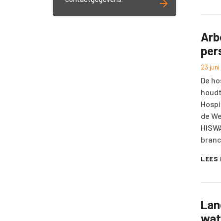
Arb
per
23 jun
De ho
houdt
Hospi
de We
HISWA
branc
LEES
Lan
wat