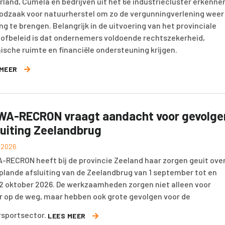
rland, Cumela en bedrijven uit het 6e industriecluster erkenne
odzaak voor natuurherstel om zo de vergunningverlening weer
ng te brengen. Belangrijk in de uitvoering van het provinciale
tofbeleid is dat ondernemers voldoende rechtszekerheid,
ische ruimte en financiële ondersteuning krijgen.
 MEER
WA-RECRON vraagt aandacht voor gevolge
luiting Zeelandbrug
i 2026
-RECRON heeft bij de provincie Zeeland haar zorgen geuit ove
plande afsluiting van de Zeelandbrug van 1 september tot en
2 oktober 2026. De werkzaamheden zorgen niet alleen voor
r op de weg, maar hebben ook grote gevolgen voor de
sportsector.
LEES MEER