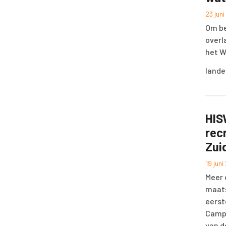
23 jun
Om be
overl
het W
lande
HIS
rec
Zui
19 jun
Meer 
maats
eerst
Campu
van d