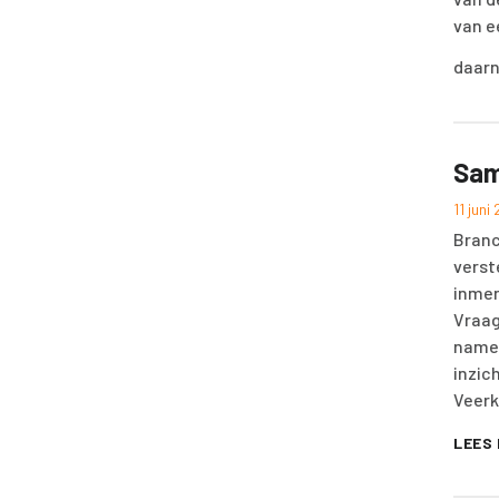
van e
daar
Sam
11 juni
Branc
verst
inmen
Vraag
namel
inzic
Veerk
LEES