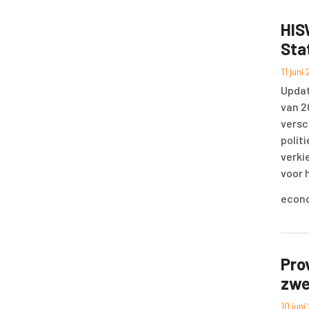
HIS
Sta
11 juni
Updat
van 2
versc
polit
verki
voor 
econo
Pro
zwe
10 jun