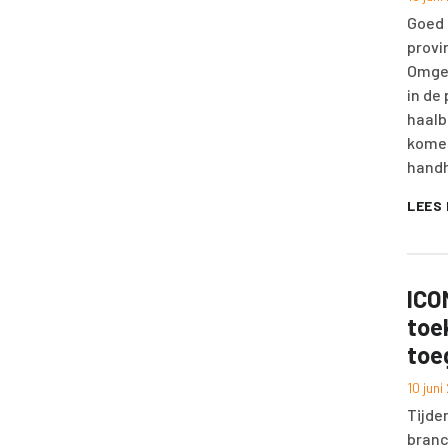
Goed 
provi
Omge
in de
haalb
komen
handh
LEES
ICO
toe
toe
10 jun
Tijde
branc