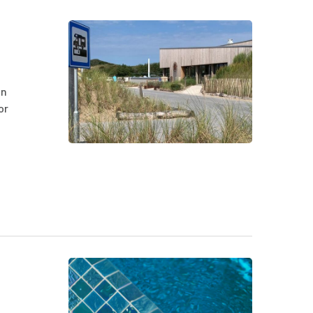
en
or