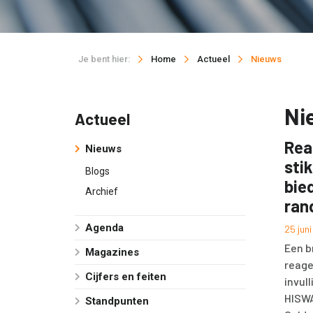
Je bent hier:
Home
Actueel
Nieuws
Ni
Actueel
Rea
Nieuws
sti
Blogs
bie
Archief
ran
Agenda
25 jun
Een b
Magazines
reage
Cijfers en feiten
invul
HISWA
Standpunten