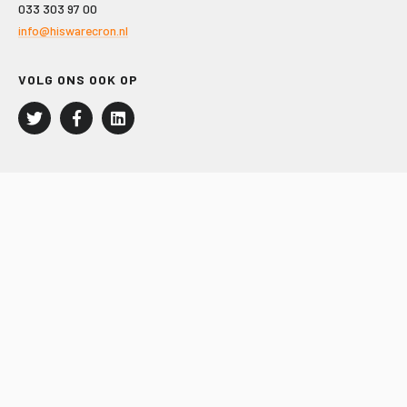
033 303 97 00
info@hiswarecron.nl
VOLG ONS OOK OP
LEISURE EN RECREATIE
Kampeer- en Bungalowbedrijven
Groepenmarkt
Dagrecreatie
Buitensport
RECRON.nl
JACHTBOUW EN WATERSPORT
Jachtbouw
Waterrecreatie