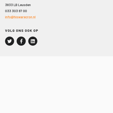
3833 LB Leusden
033 303 97 00
info@hiswarecron.nl
VOLG ONS OOK OP
LEISURE EN RECREATIE
Kampeer- en Bungalowbedrijven
Groepenmarkt
Dagrecreatie
Buitensport
RECRON.nl
JACHTBOUW EN WATERSPORT