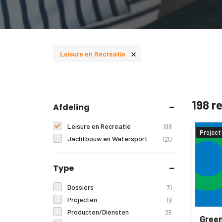
×
Leisure en Recreatie
198 r
Afdeling
Leisure en Recreatie
198
Project
Jachtbouw en Watersport
120
Type
Dossiers
31
Projecten
19
Producten/Diensten
25
Green