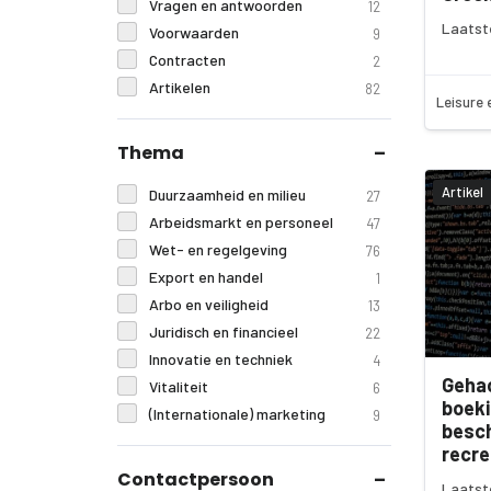
Vragen en antwoorden
12
Laatst
Voorwaarden
9
Contracten
2
Artikelen
82
Leisure 
Thema
Artikel
Duurzaamheid en milieu
27
Arbeidsmarkt en personeel
47
Wet- en regelgeving
76
Export en handel
1
Arbo en veiligheid
13
Juridisch en financieel
22
Innovatie en techniek
4
Geha
Vitaliteit
6
boek
(Internationale) marketing
9
besch
recre
Contactpersoon
Laatste