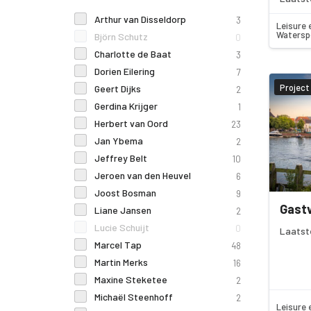
Arthur van Disseldorp
3
Leisure 
Watersp
Björn Schutz
0
Charlotte de Baat
3
Dorien Eilering
7
Project
Geert Dijks
2
Gerdina Krijger
1
Herbert van Oord
23
Jan Ybema
2
Jeffrey Belt
10
Jeroen van den Heuvel
6
Joost Bosman
9
Gastv
Liane Jansen
2
Lucie Schuijt
0
Laatst
Marcel Tap
48
Martin Merks
16
Maxine Steketee
2
Michaël Steenhoff
2
Leisure 