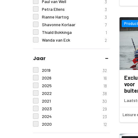
Paul van Well
3
Petra Ellens
3
Rianne Hartog
3
Product
Shavonne Korlaar
7
Thiald Bokkinga
1
Wanda van Eck
2
Jaar
2019
32
Exclu
2026
16
voor
2025
18
buit
2022
38
Laatst
2021
30
2023
29
Leisure 
2024
23
2020
12