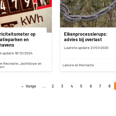
riciteitsmeter op
Eikenprocessierups:
atieparken en
advies bij overlast
thavens
Laatste update 21/01/2020
e update 16/12/2024
en Recreatie, Jachtbouw en
Leisure en Recreatie
ort
Vorige
2
3
4
5
6
7
8