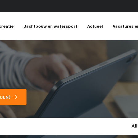
creatie
Jachtbouw en watersport
Actueel
Vacatures e
DEN)
Al