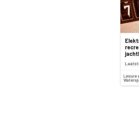
Elekt
recre
jach
Laatst
Leisure 
Watersp