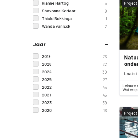
Rianne Hartog
Project
5
Shavonne Korlaar
9
Thiald Bokkinga
1
Wanda van Eck
2
Jaar
2019
Natuu
76
onde
2026
22
2024
30
Laatst
2025
27
Leisure 
2022
45
Watersp
2021
45
2023
39
2020
16
Project