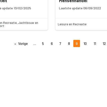
teit
Mensenhandel
e update 13/02/2025
Laatste update 06/09/2022
en Recreatie, Jachtbouw en
Leisure en Recreatie
ort
Vorige
5
6
7
8
9
10
11
12