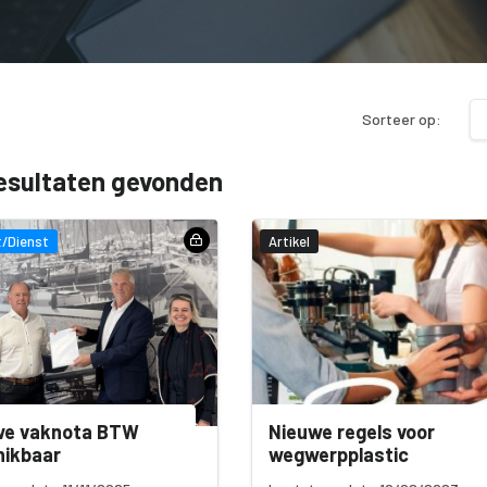
Sorteer op:
esultaten gevonden
/Dienst
Artikel
we vaknota BTW
Nieuwe regels voor
hikbaar
wegwerpplastic