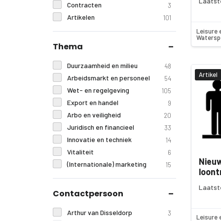
Laatst
Contracten
3
Artikelen
101
Leisure 
Watersp
Thema
Duurzaamheid en milieu
48
Artikel
Arbeidsmarkt en personeel
54
Wet- en regelgeving
105
Export en handel
9
Arbo en veiligheid
20
Juridisch en financieel
33
Innovatie en techniek
14
Vitaliteit
6
Nieuw
(Internationale) marketing
15
loont
Laatst
Contactpersoon
Arthur van Disseldorp
3
Leisure 