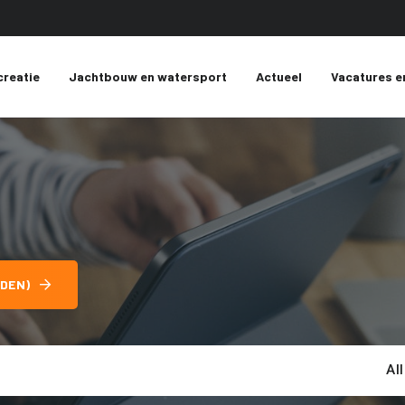
creatie
Jachtbouw en watersport
Actueel
Vacatures e
DEN)
Al