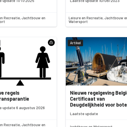
e update 11/11/2025
Laatste update 10/08/2023
en Recreatie, Jachtbouw en
Leisure en Recreatie, Jachtbouw e
ort
Watersport
Artikel
e regels
Nieuwe regelgeving Belgi
ransparantie
Certificaat van
Deugdelijkheid voor bot
e update 6 augustus 2026
Laatste update
en Recreatie, Jachtbouw en
Jachtbouw en Watersport