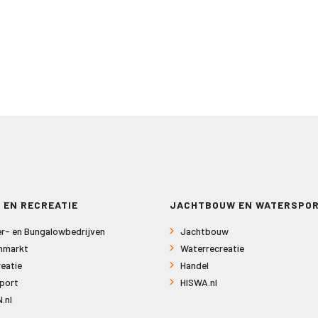
 EN RECREATIE
JACHTBOUW EN WATERSPO
r- en Bungalowbedrijven
Jachtbouw
nmarkt
Waterrecreatie
eatie
Handel
port
HISWA.nl
.nl