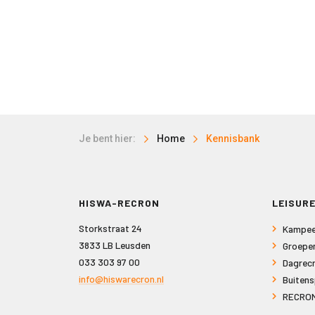
Je bent hier:
Home
Kennisbank
HISWA-RECRON
LEISURE
Storkstraat 24
Kampee
3833 LB Leusden
Groepe
033 303 97 00
Dagrecr
info@hiswarecron.nl
Buitens
RECRON