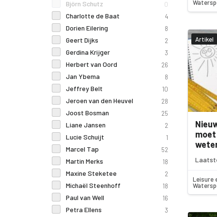
Watersp
Björn Schutz
0
Charlotte de Baat
4
Dorien Eilering
8
Artikel
Geert Dijks
2
Gerdina Krijger
3
Herbert van Oord
26
Jan Ybema
8
Jeffrey Belt
10
Jeroen van den Heuvel
28
Joost Bosman
25
Nieuw
Liane Jansen
2
moet 
Lucie Schuijt
1
wete
Marcel Tap
52
Laatst
Martin Merks
18
Maxine Steketee
2
Leisure 
Michaël Steenhoff
Watersp
18
Paul van Well
16
Petra Ellens
3