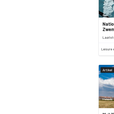
Natio
Zwemv
Laatst
Leisure 
Artikel