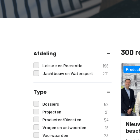
300 r
Afdeling
Leisure en Recreatie
198
Product
Jachtbouw en Watersport
201
Type
Dossiers
52
Projecten
21
Producten/Diensten
54
Nieu
Vragen en antwoorden
18
besc
Voorwaarden
23